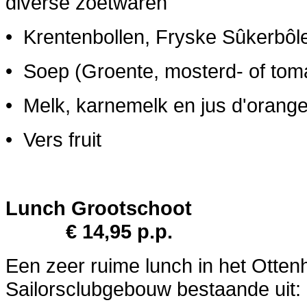
diverse zoetwaren
• Krentenbollen, Fryske Sûkerbôl
• Soep (Groente, mosterd- of to
• Melk, karnemelk en jus d'orang
• Vers fruit
Lunch Gro
€ 14,95 p.p.
Een zeer ruime lunch in het Ott
Sailorsclubgebouw bestaande uit: